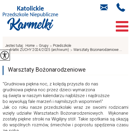
Jesteś tutaj:
Home
>
Grupy
>
Przedszkole
>
6-latki ZUCHY 2024/2025 (archiwum)
>
Warsztaty Bożonarodzeniowe ...
Warsztaty Bożonarodzeniowe
"Grudniowa piękna noc, z kolędą przyszła do nas
grudniowa piękna noc przez dzieci wymarzona
są święta w naszym kalendarzu najbliższe i najdroższe
bo wywołują fale marzeń i najmilszych wspomnień"
Jak co roku nasze przedszkolaki wraz ze swoimi rodzicami
wzięły udziałw Warsztatach Bożonarodzeniowych. Wykonane
zostały piękne stroiki na Wigilijny stół. Takie spotkania są okazją
do wspólnych rozmów, śmiechów i poprostu spędzenia czasu
ze sobą.