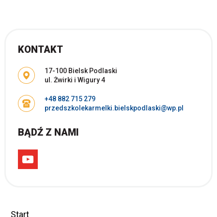
KONTAKT
Adres pocztowy:
17-100 Bielsk Podlaski
ul. Żwirki i Wigury 4
+48 882 715 279
przedszkolekarmelki.bielskpodlaski@wp.pl
BĄDŹ Z NAMI
Start