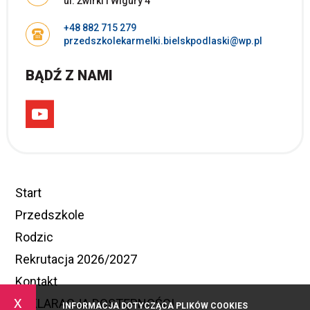
ul. Żwirki i Wigury 4
+48 882 715 279
przedszkolekarmelki.bielskpodlaski@wp.pl
BĄDŹ Z NAMI
Start
Przedszkole
Rodzic
Rekrutacja 2026/2027
Kontakt
x
DEKLARACJA DOSTĘPNOŚCI
INFORMACJA DOTYCZĄCA PLIKÓW COOKIES