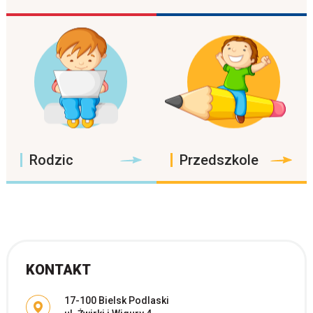
Rodzic
Przedszkole
KONTAKT
Adres pocztowy:
17-100 Bielsk Podlaski